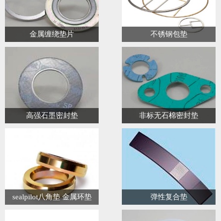
金属缠绕垫片
不锈钢包垫
高强石墨密封垫
非标无石棉密封垫
sealpilot八角垫 金属环垫
弹性复合垫